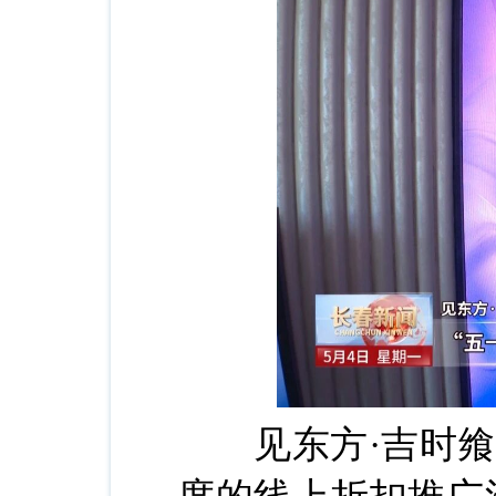
见东方·吉时飨宴