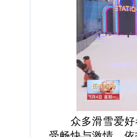
众多滑雪爱好者
受畅快与激情。依