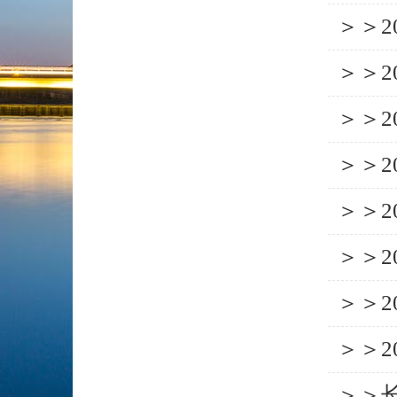
＞＞
＞＞
＞＞
＞＞
＞＞
＞＞
＞＞
＞＞
＞＞