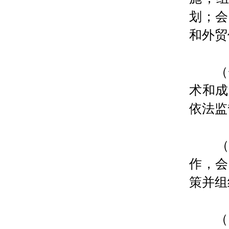
划；会
和外贸
（七
术和成
依法监
（八
作，会
策并组
（九