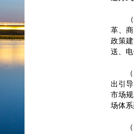
（二
革、商
政策建
送、电
（三
出引导
市场规
场体系
（四